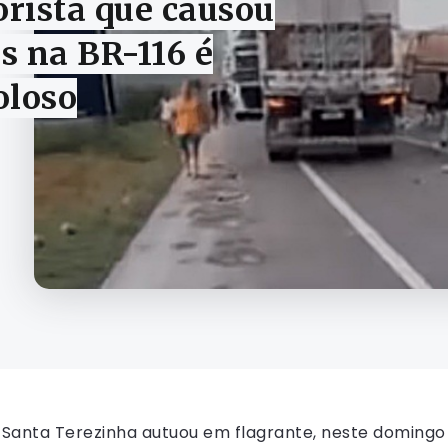
rista que causou
s na BR-116 é
oloso
e Santa Terezinha autuou em flagrante, neste domingo 