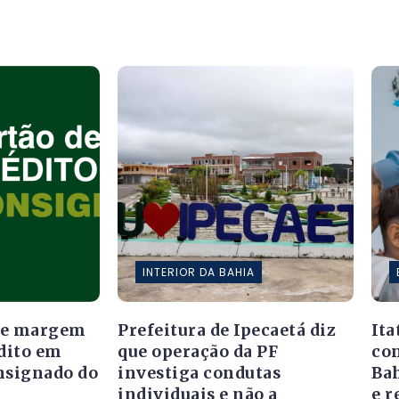
INTERIOR DA BAHIA
ue margem
Prefeitura de Ipecaetá diz
Ita
édito em
que operação da PF
con
nsignado do
investiga condutas
Bah
individuais e não a
e r