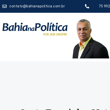
contato@bahianapolitica.com.br
75 992