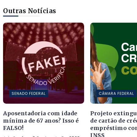
Outras Notícias
SENADO FEDERAL
CÂMARA FEDERAL
Aposentadoria com idade
Projeto exting
mínima de 67 anos? Isso é
de cartão de cr
FALSO!
empréstimo co
INSS