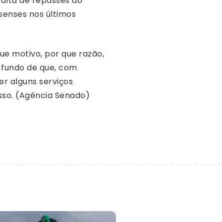
falta de repasses do
senses nos últimos
ue motivo, por que razão,
m fundo de que, com
r alguns serviços
sso. (Agência Senado)