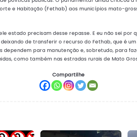
 políticas públicas. O parlamentar ainda criticou a 
orte e Habitação (Fethab) aos municípios mato-gros
le estado precisam desse repasse. E eu não sei por q
deixando de transferir o recurso do Fethab, que é u
os dependem para manutenção e, sobretudo, para faze
enidas, como também nas estradas rurais de Mato Gro
Compartilhe