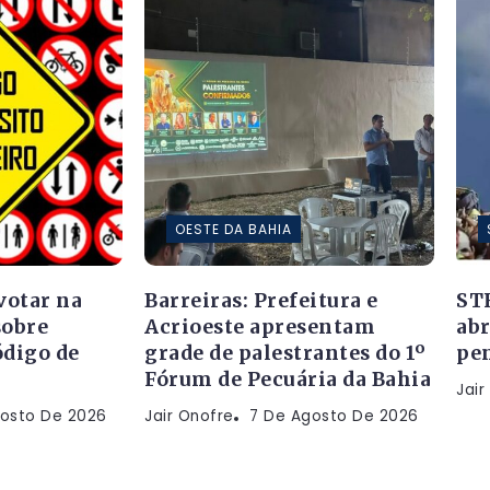
OESTE DA BAHIA
votar na
Barreiras: Prefeitura e
STF
sobre
Acrioeste apresentam
abr
digo de
grade de palestrantes do 1º
pen
Fórum de Pecuária da Bahia
Jair
osto De 2026
Jair Onofre
7 De Agosto De 2026