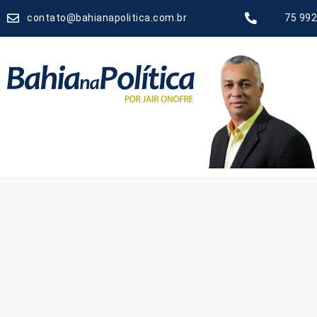
contato@bahianapolitica.com.br
75 992