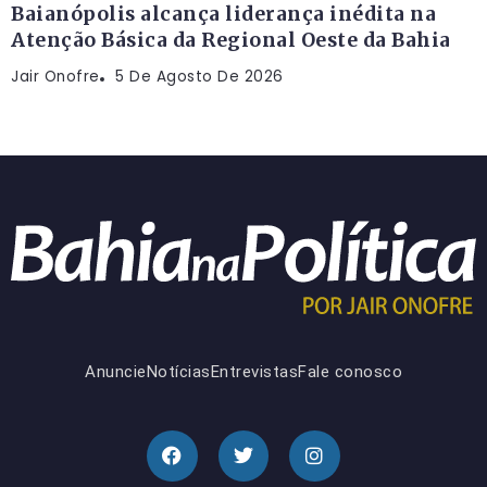
Baianópolis alcança liderança inédita na
Atenção Básica da Regional Oeste da Bahia
Jair Onofre
5 De Agosto De 2026
Anuncie
Notícias
Entrevistas
Fale conosco