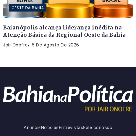
OESTE DA BAHIA
Baianópolis alcança liderança inédita na
Atenção Básica da Regional Oeste da Bahia
Jair Onofre
5 De Agosto De 2026
Anuncie
Notícias
Entrevistas
Fale conosco