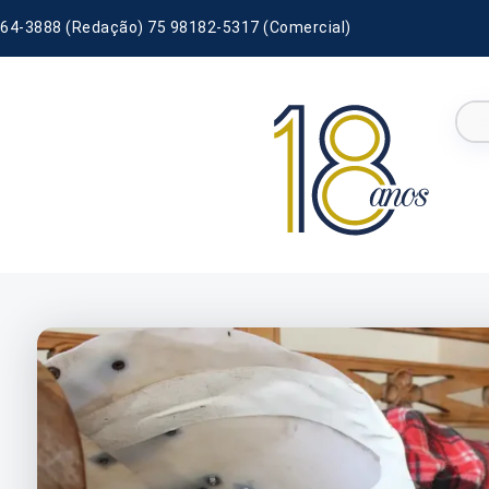
64-3888 (Redação) 75 98182-5317 (Comercial)