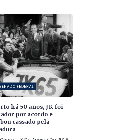
SENADO FEDERAL
to há 50 anos, JK foi
ador por acordo e
bou cassado pela
adura
 Onofre
8 De Agosto De 2026