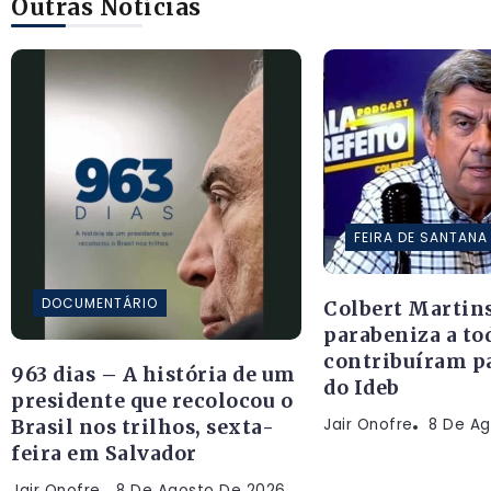
Outras Notícias
FEIRA DE SANTANA
DOCUMENTÁRIO
Colbert Martin
parabeniza a to
contribuíram pa
963 dias – A história de um
do Ideb
presidente que recolocou o
Jair Onofre
8 De Ag
Brasil nos trilhos, sexta-
feira em Salvador
Jair Onofre
8 De Agosto De 2026