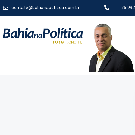
contato@bahianapolitica.com.br
75 992