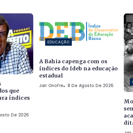
EDUCAÇÃO
A Bahia capenga com os
índices do Ideb na educação
estadual
s
Jair Onofre
8 De Agosto De 2026
dos que
ra índices
Mor
sen
osto De 2026
aca
dit
Jair